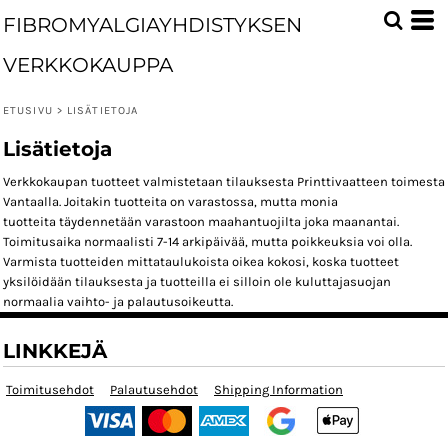
FIBROMYALGIAYHDISTYKSEN
VERKKOKAUPPA
ETUSIVU
>
LISÄTIETOJA
Lisätietoja
Verkkokaupan tuotteet valmistetaan tilauksesta Printtivaatteen toimesta
Vantaalla. Joitakin tuotteita on varastossa, mutta monia
tuotteita täydennetään varastoon maahantuojilta joka maanantai.
Toimitusaika normaalisti 7-14 arkipäivää, mutta poikkeuksia voi olla.
Varmista tuotteiden mittataulukoista oikea kokosi, koska tuotteet
yksilöidään tilauksesta ja tuotteilla ei silloin ole kuluttajasuojan
normaalia vaihto- ja palautusoikeutta.
LINKKEJÄ
Toimitusehdot
Palautusehdot
Shipping Information