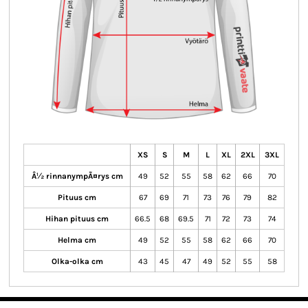
XS
S
M
L
XL
2XL
3XL
Â½ rinnanympÃ¤rys cm
49
52
55
58
62
66
70
Pituus cm
67
69
71
73
76
79
82
Hihan pituus cm
66.5
68
69.5
71
72
73
74
Helma cm
49
52
55
58
62
66
70
Olka-olka cm
43
45
47
49
52
55
58