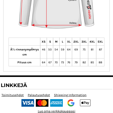
XS
S
M
L
XL
2XL
3XL
4XL
5XL
Â½ rinnanympÃ¤rys
46
50
54
59
64
69
75
81
87
cm
Pituus cm
64
67
70
73
76
79
82
85
88
LINKKEJÄ
Toimitusehdot
Palautusehdot
Shipping Information
Luo oma verkkokauppasi