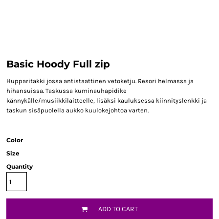
Basic Hoody Full zip
Hupparitakki jossa antistaattinen vetoketju. Resori helmassa ja
hihansuissa. Taskussa kuminauhapidike
kännykälle/musiikkilaitteelle, lisäksi kauluksessa kiinnityslenkki ja
taskun sisäpuolella aukko kuulokejohtoa varten.
Color
Size
Quantity
ADD TO CART