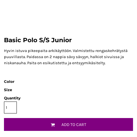
Basic Polo S/S Junior
Hyvin istuva pikeepaita arkikäyttöön. Valmistettu rengaskehrätystä
puuvillasta. Paidassa on 2 nappia sävy sävyyn, halkiot sivuissa ja
niskanauha. Paita on esikutistettu ja entsyymikäsitelty.
Color
Size
Quantity
ADD TO CART