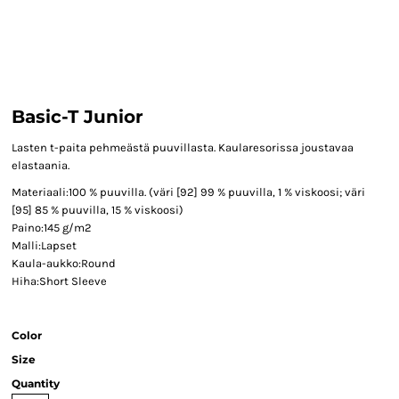
Basic-T Junior
Lasten t-paita pehmeästä puuvillasta. Kaularesorissa joustavaa
elastaania.
Materiaali:100 % puuvilla. (väri [92] 99 % puuvilla, 1 % viskoosi; väri
[95] 85 % puuvilla, 15 % viskoosi)
Paino:145 g/m2
Malli:Lapset
Kaula-aukko:Round
Hiha:Short Sleeve
Color
Size
Quantity