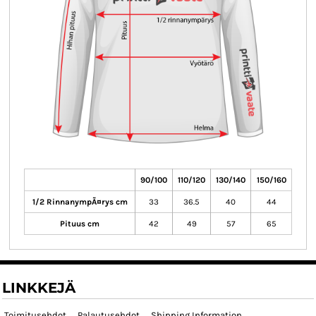
90/100
110/120
130/140
150/160
1/2 RinnanympÃ¤rys cm
33
36.5
40
44
Pituus cm
42
49
57
65
LINKKEJÄ
Toimitusehdot
Palautusehdot
Shipping Information