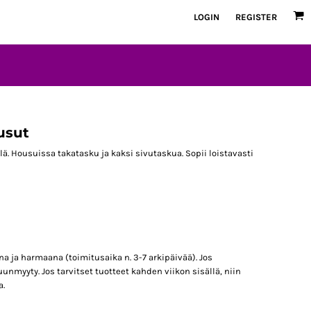
LOGIN
REGISTER
usut
ä. Housuissa takatasku ja kaksi sivutaskua. Sopii loistavasti
a ja harmaana (toimitusaika n. 3-7 arkipäivää). Jos
uunmyyty. Jos tarvitset tuotteet kahden viikon sisällä, niin
a.