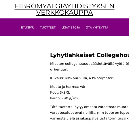
FIBROMYALGIAYHDISTYKSEN
VERKKOKAUPPA
ETUSIVU
TUOTTEET
LISÄTIETOJA
OTA YHTEYTTÄ
Lyhytlahkeiset Collegeho
Miesten collegehousut säädettävällä vyötäröll
urheiluun.
Kuvaus: 60% puuvilla, 40% polyesteri
Musta ja harmaa väri
Koot: S-2XL
Paino: 290 g/m2
Tätä tuotetta löytyy omasta varastosta mustan
varastosaldot ovat nollilla, niin tuote on lopp
varmista vielä asiakaspalvelusta toimitusaik