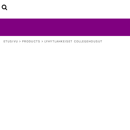
ETUSIVU
TUOTTEET
LISÄTIETOJA
OTA YHTEYTTÄ
LOGIN
ETUSIVU
>
PRODUCTS
>
LYHYTLAHKEISET COLLEGEHOUSUT
REGISTER
CART: 0 ITEM