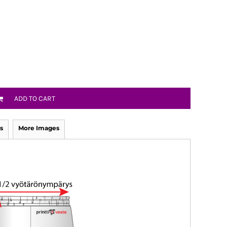
ADD TO CART
s
More Images