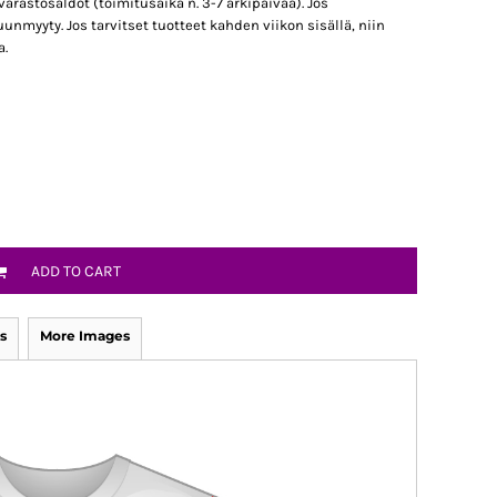
varastosaldot (toimitusaika n. 3-7 arkipäivää). Jos
uunmyyty. Jos tarvitset tuotteet kahden viikon sisällä, niin
a.
ADD TO CART
s
More Images