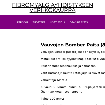
FIBROMYALGIAYHDISTYKSEN
VERKKOKAUPPA
ETUSIVU
TUOTTEET
LISÄTIETOJA
OTA YHTEYTTÄ
Vauvojen Bomber Paita (
Vauvojen Bomber pusero jossa on käytetty ser
Metalliset antiikki tyyliset napit, taskut sivus
Resorineulos hihansuissa ja helmassa.
Värit Harmaa ja musta katso jäljellä olevat m
Valmistaja: Mantis
Kuvaus: 80% luomupuuvilla, 20% polyesteri (
(harmaa) Metalliset nepparit
Paino: 300 g/m2