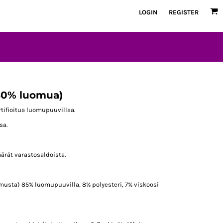
LOGIN
REGISTER
80% luomua)
tifioitua luomupuuvillaa.
sa.
äärät varastosaldoista.
musta) 85% luomupuuvilla, 8% polyesteri, 7% viskoosi