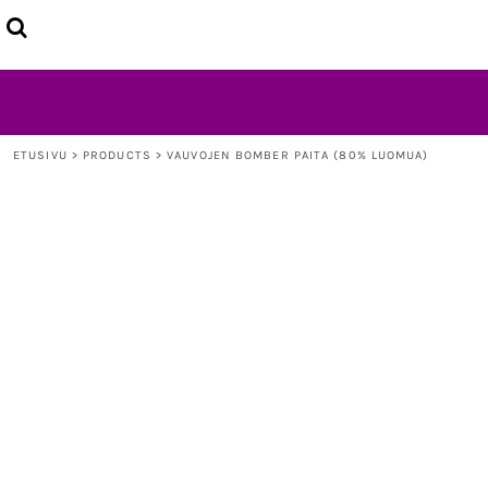
ETUSIVU
TUOTTEET
LISÄTIETOJA
OTA YHTEYTTÄ
LOGIN
ETUSIVU
>
PRODUCTS
>
VAUVOJEN BOMBER PAITA (80% LUOMUA)
REGISTER
CART: 0 ITEM