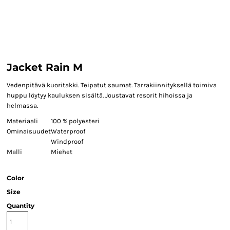
Jacket Rain M
Vedenpitävä kuoritakki. Teipatut saumat. Tarrakiinnityksellä toimiva
huppu löytyy kauluksen sisältä. Joustavat resorit hihoissa ja
helmassa.
Materiaali
100 % polyesteri
Ominaisuudet
Waterproof
Windproof
Malli
Miehet
Color
Size
Quantity