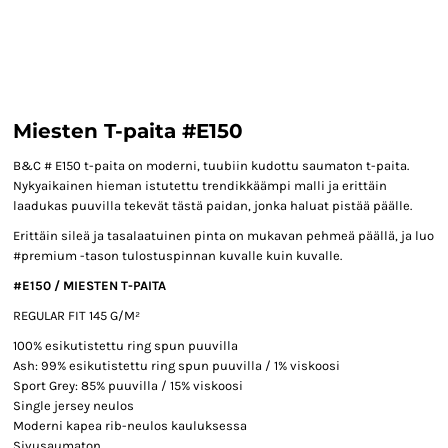
Miesten T-paita #E150
B&C # E150 t-paita on moderni, tuubiin kudottu saumaton t-paita.
Nykyaikainen hieman istutettu trendikkäämpi malli ja erittäin
laadukas puuvilla tekevät tästä paidan, jonka haluat pistää päälle.
Erittäin sileä ja tasalaatuinen pinta on mukavan pehmeä päällä, ja luo
#premium -tason tulostuspinnan kuvalle kuin kuvalle.
#E150 / MIESTEN T-PAITA
REGULAR FIT 145 G/M²
100% esikutistettu ring spun puuvilla
Ash: 99% esikutistettu ring spun puuvilla / 1% viskoosi
Sport Grey: 85% puuvilla / 15% viskoosi
Single jersey neulos
Moderni kapea rib-neulos kauluksessa
Sivusaumaton