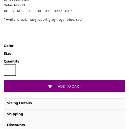
Oeko-Tex100
XS - S - M - L - XL - 2XL - 3XL - 4XL* - 5XL*
* white, black, navy, sport grey, royal blue, red
Color
Size
Quantity
ADD TO CART
Sizing Details
Shipping
Discounts