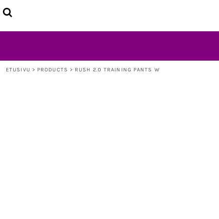
ETUSIVU
TUOTTEET
LISÄTIETOJA
OTA YHTEYTTÄ
LOGIN
ETUSIVU
>
PRODUCTS
>
RUSH 2.0 TRAINING PANTS W
REGISTER
CART: 0 ITEM