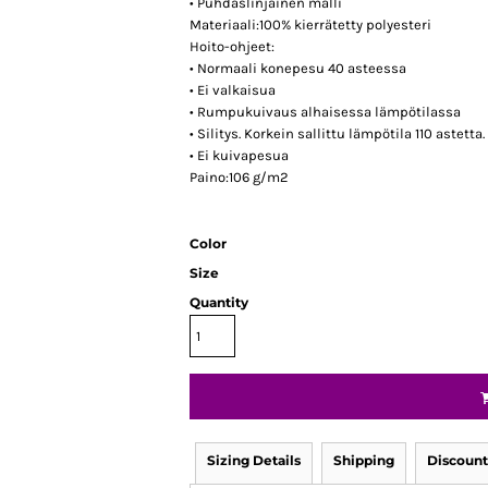
• Puhdaslinjainen malli
Materiaali:100% kierrätetty polyesteri
Hoito-ohjeet:
• Normaali konepesu 40 asteessa
• Ei valkaisua
• Rumpukuivaus alhaisessa lämpötilassa
• Silitys. Korkein sallittu lämpötila 110 astetta.
• Ei kuivapesua
Paino:106 g/m2
Color
Size
Quantity
Sizing Details
Shipping
Discount