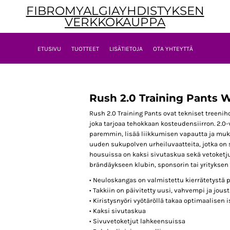
FIBROMYALGIAYHDISTYKSEN
VERKKOKAUPPA
ETUSIVU
TUOTTEET
LISÄTIETOJA
OTA YHTEYTTÄ
Rush 2.0 Training Pants 
Rush 2.0 Training Pants ovat tekniset treeni
joka tarjoaa tehokkaan kosteudensiirron. 2.0-v
paremmin, lisää liikkumisen vapautta ja muka
uuden sukupolven urheiluvaatteita, jotka on 
housuissa on kaksi sivutaskua sekä vetoketju
brändäykseen klubin, sponsorin tai yrityksen 
• Neuloskangas on valmistettu kierrätetystä p
• Takkiin on päivitetty uusi, vahvempi ja jou
• Kiristysnyöri vyötäröllä takaa optimaalisen
• Kaksi sivutaskua
• Sivuvetoketjut lahkeensuissa