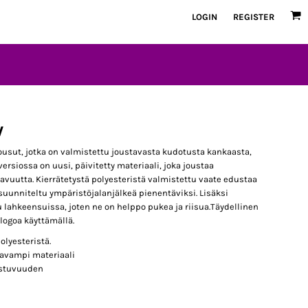
LOGIN
REGISTER
W
housut, jotka on valmistettu joustavasta kudotusta kankaasta,
ersiossa on uusi, päivitetty materiaali, joka joustaa
vuutta. Kierrätetystä polyesteristä valmistettu vaate edustaa
suunniteltu ympäristöjalanjälkeä pienentäviksi. Lisäksi
 lahkeensuissa, joten ne on helppo pukea ja riisua.Täydellinen
logoa käyttämällä.
olyesteristä.
stavampi materiaali
 istuvuuden