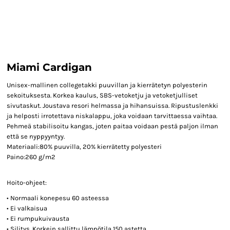
Miami Cardigan
Unisex-mallinen collegetakki puuvillan ja kierrätetyn polyesterin
sekoituksesta. Korkea kaulus, SBS-vetoketju ja vetoketjulliset
sivutaskut. Joustava resori helmassa ja hihansuissa. Ripustuslenkki
ja helposti irrotettava niskalappu, joka voidaan tarvittaessa vaihtaa.
Pehmeä stabilisoitu kangas, joten paitaa voidaan pestä paljon ilman
että se nyppyyntyy.
Materiaali:80% puuvilla, 20% kierrätetty polyesteri
Paino:260 g/m2
Hoito-ohjeet:
• Normaali konepesu 60 asteessa
• Ei valkaisua
• Ei rumpukuivausta
• Silitys. Korkein sallittu lämpötila 150 astetta.