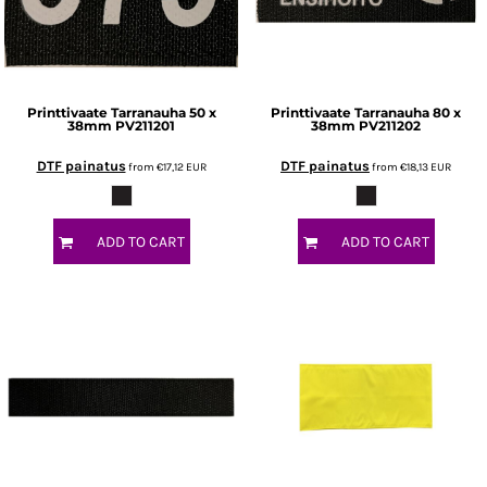
Printtivaate
Tarranauha 50 x
Printtivaate
Tarranauha 80 x
38mm
PV211201
38mm
PV211202
DTF painatus
DTF painatus
from
€17,12
EUR
from
€18,13
EUR
ADD TO CART
ADD TO CART