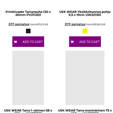
Printtivaate
Tarranauha 120 x
USK WEAR
Yksikkötunnus pohja
20mm
PV211203
9,5 x 19cm
UW221301
DTF painatus
DTF painatus
from
€17,12
EUR
from
€12,06
EUR
ADD TO CART
ADD TO CART
USK WEAR
Tarra 1-värinen 58 x
USK WEAR
Tarra monivärinen 73 x