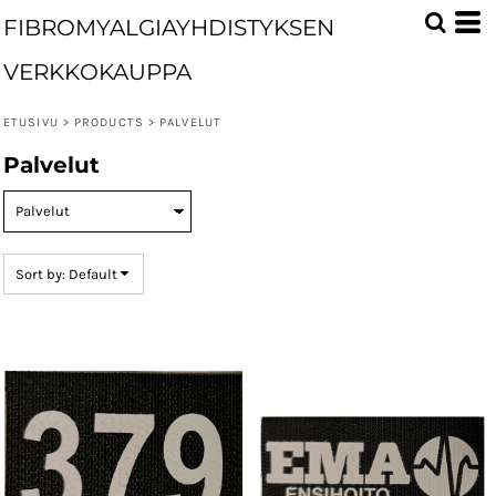
Default
FIBROMYALGIAYHDISTYKSEN
Price: Lowest First
VERKKOKAUPPA
Price: Highest First
ETUSIVU
>
PRODUCTS
>
PALVELUT
Date Added
Palvelut
Sort by: Default