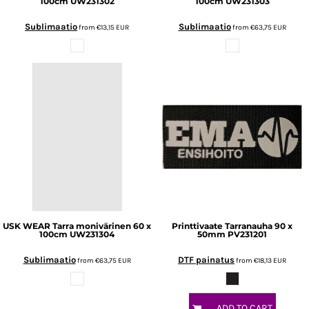
100cm
UW231302
100cm
UW231303
Sublimaatio
Sublimaatio
from
€13,15
EUR
from
€63,75
EUR
USK WEAR
Tarra monivärinen 60 x
Printtivaate
Tarranauha 90 x
100cm
UW231304
50mm
PV231201
Sublimaatio
DTF painatus
from
€63,75
EUR
from
€18,13
EUR
ADD TO CART