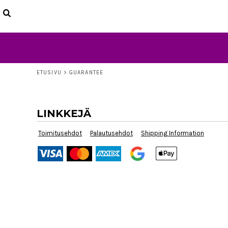
ETUSIVU
TUOTTEET
LISÄTIETOJA
OTA YHTEYTTÄ
LOGIN
ETUSIVU
>
GUARANTEE
REGISTER
CART: 0 ITEM
LINKKEJÄ
Toimitusehdot
Palautusehdot
Shipping Information