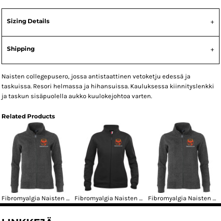
Sizing Details
Shipping
Naisten collegepusero, jossa antistaattinen vetoketju edessä ja
taskuissa. Resori helmassa ja hihansuissa. Kauluksessa kiinnityslenkki
ja taskun sisäpuolella aukko kuulokejohtoa varten.
Related Products
Fibromyalgia Naisten Classic Collegetakki kahdella logolla
Fibromyalgia Naisten Basic Collegetakki kahdella logolla
Fibromyalgia Naisten Classic Collegetakki rintalogolla