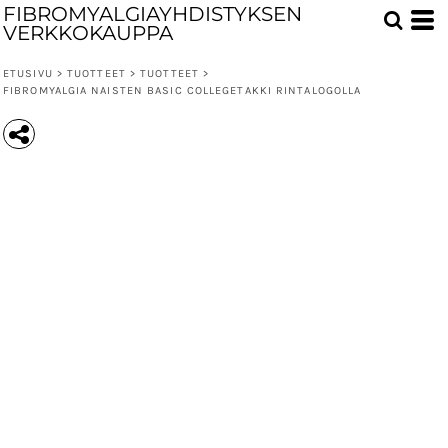
FIBROMYALGIAYHDISTYKSEN
VERKKOKAUPPA
ETUSIVU
>
TUOTTEET
>
TUOTTEET
>
FIBROMYALGIA NAISTEN BASIC COLLEGETAKKI RINTALOGOLLA