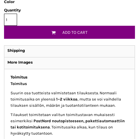
Color
Quantity
ADD TO CART
Shipping
More Images
Toimitus
Toimitus
Suurin osa tuotteista valmistetaan tilauksesta. Normaali
toimitusaika on yleensä
1–2 viikkoa
, mutta se voi vaihdella
tilauksen sisällön, määrän ja tuotantotilanteen mukaan.
Tilaukset toimitetaan valitun toimitustavan mukaisesti
esimerkiksi
PostNord noutopisteeseen, pakettiautomaattiin
tai kotitoimituksena
. Toimitusaika alkaa, kun tilaus on
hyväksytty tuotantoon.