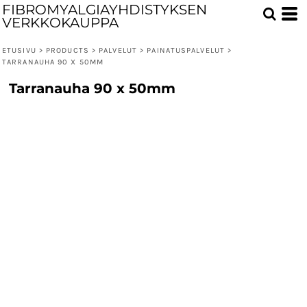
FIBROMYALGIAYHDISTYKSEN
VERKKOKAUPPA
ETUSIVU
>
PRODUCTS
>
PALVELUT
>
PAINATUSPALVELUT
>
TARRANAUHA 90 X 50MM
Tarranauha 90 x 50mm