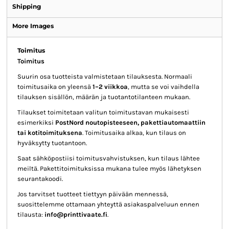
Shipping
More Images
Toimitus
Toimitus
Suurin osa tuotteista valmistetaan tilauksesta. Normaali
toimitusaika on yleensä
1–2 viikkoa
, mutta se voi vaihdella
tilauksen sisällön, määrän ja tuotantotilanteen mukaan.
Tilaukset toimitetaan valitun toimitustavan mukaisesti
esimerkiksi
PostNord noutopisteeseen, pakettiautomaattiin
tai kotitoimituksena
. Toimitusaika alkaa, kun tilaus on
hyväksytty tuotantoon.
Saat sähköpostiisi toimitusvahvistuksen, kun tilaus lähtee
meiltä. Pakettitoimituksissa mukana tulee myös lähetyksen
seurantakoodi.
Jos tarvitset tuotteet tiettyyn päivään mennessä,
suosittelemme ottamaan yhteyttä asiakaspalveluun ennen
tilausta:
info@printtivaate.fi
.