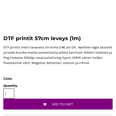
DTF printit 57cm leveys (1m)
DTF printit metri tavarana. 1m hinta 24€ alv 0%. Asettele logot alueelle
ja laske kuinka monta samanlaista arkkia tarvitset. Vektori tiedosto ja
Png tiedosto 300dpi resoluutiolla käy hyvin. CMYK värien lisäksi
fluorosoivat värit, Magenta, keltainen, oranssi ja vihreä.
Color
Quantity
ADD TO CART