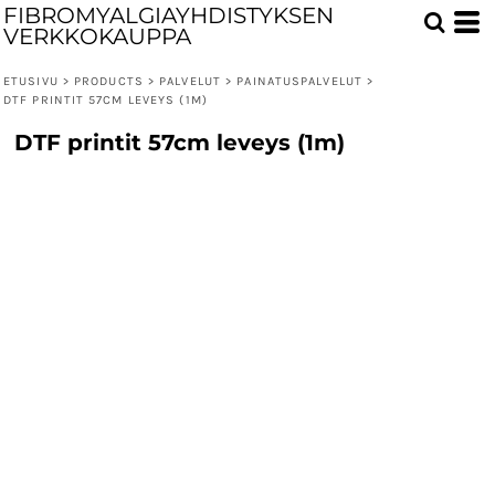
FIBROMYALGIAYHDISTYKSEN
VERKKOKAUPPA
ETUSIVU
>
PRODUCTS
>
PALVELUT
>
PAINATUSPALVELUT
>
DTF PRINTIT 57CM LEVEYS (1M)
DTF printit 57cm leveys (1m)