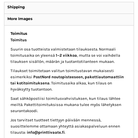
Shipping
More Images
Toimitus
Toimitus
Suurin osa tuotteista valmistetaan tilauksesta. Normaali
toimitusaika on yleensä
1–2 viikkoa
, mutta se voi vaihdella
tilauksen sisällön, määrän ja tuotantotilanteen mukaan.
Tilaukset toimitetaan valitun toimitustavan mukaisesti
esimerkiksi
PostNord noutopisteeseen, pakettiautomaattiin
tai kotitoimituksena
. Toimitusaika alkaa, kun tilaus on
hyväksytty tuotantoon.
Saat sähköpostiisi toimitusvahvistuksen, kun tilaus lähtee
meiltä. Pakettitoimituksissa mukana tulee myös lähetyksen
seurantakoodi.
Jos tarvitset tuotteet tiettyyn päivään mennessä,
suosittelemme ottamaan yhteyttä asiakaspalveluun ennen
tilausta:
info@printtivaate.fi
.