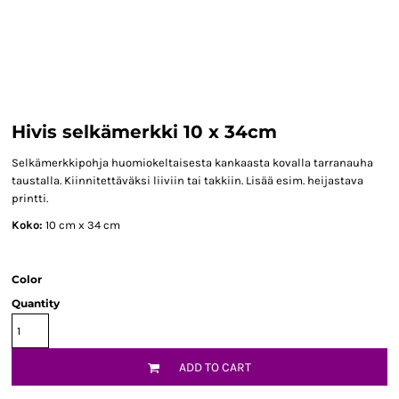
Hivis selkämerkki 10 x 34cm
Selkämerkkipohja huomiokeltaisesta kankaasta kovalla tarranauha
taustalla. Kiinnitettäväksi liiviin tai takkiin. Lisää esim. heijastava
printti.
Koko:
10 cm x 34 cm
Color
Quantity
ADD TO CART